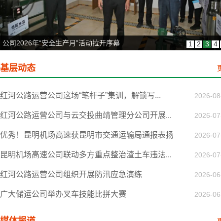
公司2026年“安全生产月”活动拉开序幕
1
2
3
4
基层动态
红河公路运营公司这场“笔杆子”集训，解锁写...
2026-08
红河公路运营公司与云交投曲靖管理分公司开展...
2026-07
优秀！昆明机场高速获昆明市交通运输局通报表扬
2026-07
昆明机场高速公司联动多方重点整治渣土车违法...
2026-07
红河公路运营公司组织开展防汛应急演练
2026-06
广大储运公司举办叉车技能比拼大赛
2026-06